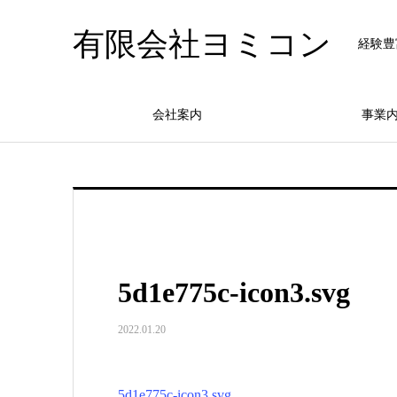
有限会社ヨミコン
経験豊
会社案内
事業
5d1e775c-icon3.svg
2022.01.20
5d1e775c-icon3.svg